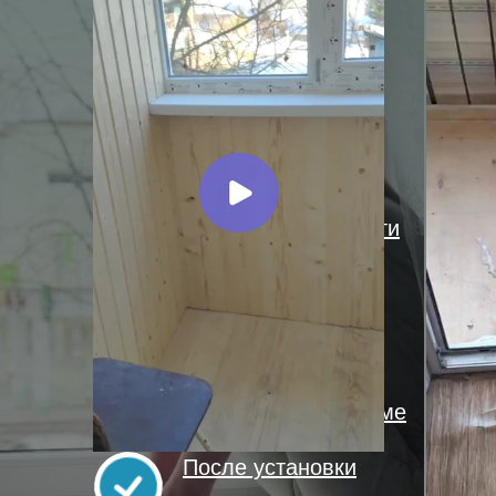
Сейчас самое время
для
установки
пластиковых окон
Лучшие монтажные
бригады могут выйти
в течение суток
Производство
работает в
оптимальном режиме
После установки