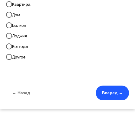
Квартира
Дом
Балкон
Лоджия
Коттедж
Другое
← Назад
Вперед →