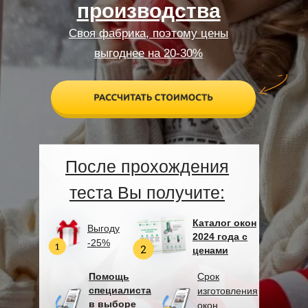
производства
Cвоя фабрика, поэтому цены
выгоднее на 20-30%
После прохождения
теста Вы получите:
Каталог окон
Выгоду
2024 года с
-25%
ценами
Помощь
Срок
специалиста
изготовления
в выборе
окон